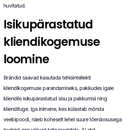
huvitatud.
Isikupärastatud
kliendikogemuse
loomine
Brändid saavad kasutada tehisintellekti
kliendikogemuse parandamiseks, pakkudes igale
kliendile isikupärastatud sisu ja pakkumisi ning
kliendituge. Iga inimene, kes külastab mõnda
veebipoodi, näeb koheselt lehel suure tõenäosusega
tooteid, mis võivad talle meeldida. AI abil