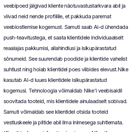
veebipoed jälgivad kliente näotuvastustarkvara abil ja
viivad neid nende profiilile, et pakkuda paremat
veebiostlemise kogemust. Samuti saab Ai-d ühendada
push-teavitustega, et saata klientidele individuaalselt
reaalajas pakkumisi, allahindlusi ja isikupärastatud
sõnumeid. See suurendab poodide ja klientide vahelist
suhtlust ning hoiab klientidel poes viibides elevust.Nike
kasutab AI-d luues klientidele isikupärastatud
kogemusi. Tehnoloogia võimaldab Nike'i veebisaidil
soovitada tooteid, mis klientidele ainulaadselt sobivad.
Samuti võimaldab see klientidel otsida tooteid
vestluskeele ja piltide abil ilma inimesega suhtlemata.