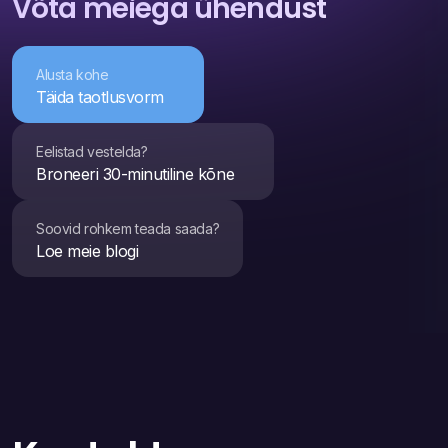
Võta meiega ühendust
Alusta kohe
Täida taotlusvorm
Eelistad vestelda?
Broneeri 30-minutiline kõne
Soovid rohkem teada saada?
Loe meie blogi