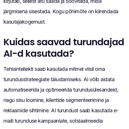
kirjutab, sellest aru saada ja soovitada, mida
järgmisena sisestada. Kogu põhimõte on kiirendada
kasutajakogemust.
Kuidas saavad turundajad
AI-d kasutada?
Tehisintellekti saab kasutada mitmel viisil oma
turundusstrateegiate täiustamiseks. AI võib aidata
automatiseerida ja optimeerida turundusülesandeid,
nagu sisu loomine, klientide segmenteerimine ja
reklaamide sihtimine. AI turundust saab kasutada e-
maili turunduse kampaaniate, sotsiaalmeedia