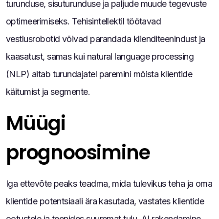
turunduse, sisuturunduse ja paljude muude tegevuste
optimeerimiseks. Tehisintellektil töötavad
vestlusrobotid võivad parandada klienditeenindust ja
kaasatust, samas kui natural language processing
(NLP) aitab turundajatel paremini mõista klientide
käitumist ja segmente.
Müügi
prognoosimine
Iga ettevõte peaks teadma, mida tulevikus teha ja oma
klientide potentsiaali ära kasutada, vastates klientide
ootustele ja teenides suuremat tulu. AI rakendamine