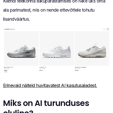
Kliendi teekonna isikupärastamises on Nike üks oma
ala parimatest, mis on nende ettevõttele tohutu
lisandväärtus.
Erinevaid näiteid huvitavatest AI kasutusaladest.
Miks on AI turunduses