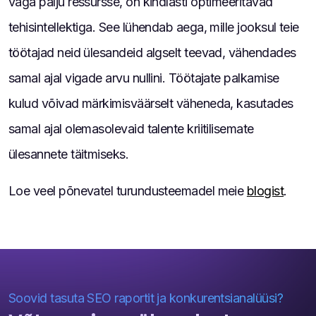
väga palju ressursse, on kindlasti optimeeritavad
tehisintellektiga. See lühendab aega, mille jooksul teie
töötajad neid ülesandeid algselt teevad, vähendades
samal ajal vigade arvu nullini. Töötajate palkamise
kulud võivad märkimisväärselt väheneda, kasutades
samal ajal olemasolevaid talente kriitilisemate
ülesannete täitmiseks.
Loe veel põnevatel turundusteemadel meie
blogist
.
Soovid tasuta SEO raportit ja konkurentsianalüüsi?