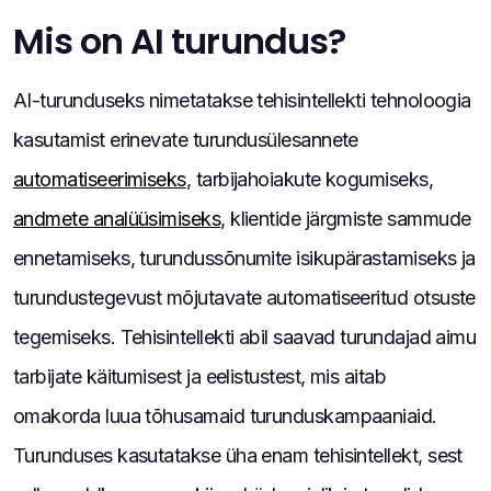
Mis on AI turundus?
AI-turunduseks nimetatakse tehisintellekti tehnoloogia
kasutamist erinevate turundusülesannete
automatiseerimiseks
, tarbijahoiakute kogumiseks,
andmete analüüsimiseks
, klientide järgmiste sammude
ennetamiseks, turundussõnumite isikupärastamiseks ja
turundustegevust mõjutavate automatiseeritud otsuste
tegemiseks. Tehisintellekti abil saavad turundajad aimu
tarbijate käitumisest ja eelistustest, mis aitab
omakorda luua tõhusamaid turunduskampaaniaid.
Turunduses kasutatakse üha enam tehisintellekt, sest