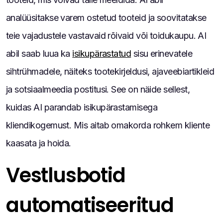
analüüsitakse varem ostetud tooteid ja soovitatakse
teie vajadustele vastavaid rõivaid või toidukaupu. AI
abil saab luua ka
isikupärastatud
sisu erinevatele
sihtrühmadele, näiteks tootekirjeldusi, ajaveebiartikleid
ja sotsiaalmeedia postitusi. See on näide sellest,
kuidas AI parandab isikupärastamisega
kliendikogemust. Mis aitab omakorda rohkem kliente
kaasata ja hoida.
Vestlusbotid
automatiseeritud