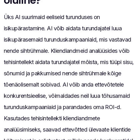
oluline?
Üks AI suurimaid eeliseid turunduses on
isikupärastamine. AI võib aidata turundajatel luua
isikupärasemaid turunduskampaaniaid, mis vastavad
nende sihtrühmale. Kliendiandmeid analüüsides võib
tehisintellekt aidata turundajatel mõista, mis tüüpi sisu,
sõnumid ja pakkumised nende sihtrühmale kõige
tõenäolisemalt sobivad. AI võib anda ettevõtetele
konkurentsieelise, võimaldades neil luua tõhusamaid
turunduskampaaniaid ja parandades oma ROI-d.
Kasutades tehisintellekti kliendiandmete
analüüsimiseks, saavad ettevõtted ülevaate klientide