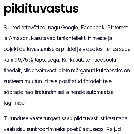
pildituvastus
Suured ettevõtted, nagu Google, Facebook, Pinterest
ja Amazon, kasutavad tehisintellekti inimeste ja
objektide tuvastamiseks piltidel ja videotes, tehes seda
kuni 99,75% täpsusega. Kui kasutate Facebooki
tihedalt, siis arvatavasti olete märganud kui täpseks on
süsteem muutunud teie postitatud fotodelt teie
sõprade näo äratundmisel ja nende automaatsel
tag’imisel.
Turunduse vaatenurgast saab pildituvastust kasutada
veebisisu sünkroonimiseks poekülastusega. Paljud