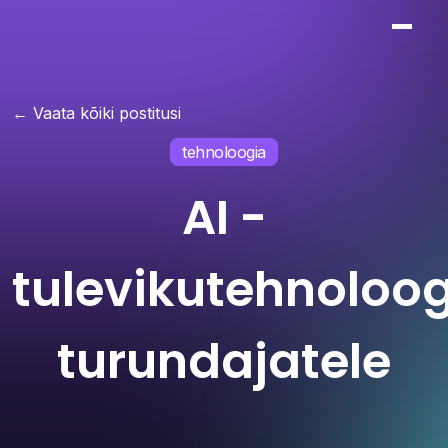
← Vaata kõiki postitusi
tehnoloogia
AI -
tulevikutehnoloo
turundajatele