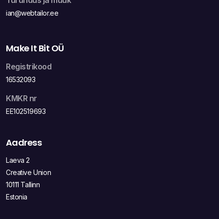
Turundus ja müük
ian@webtailor.ee
Make It Bit OÜ
Registrikood
16532093
KMKR nr
EE102519693
Aadress
Laeva 2
Creative Union
10111 Tallinn
Estonia