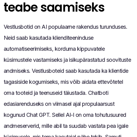
teabe saamiseks
Vestlusbotid on AI populaarne rakendus turunduses.
Neid saab kasutada klienditeeninduse
automatiseerimiseks, korduma kippuvatele
küsimustele vastamiseks ja isikupärastatud soovituste
andmiseks. Vestlusboteid saab kasutada ka klientide
tagasiside kogumiseks, mis võib aidata ettevõtetel
oma tooteid ja teenuseid täiustada. Chatboti
edasiarenduseks on viimasel ajal propulaarsust
kogunud Chat GPT. Sellel AI-l on oma tohutusuured
andmeserverid, mille abil ta suudab vastata pea igale
küsimusele, mis tema kasutajal pähe tekib. Samuti