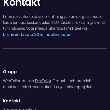
Kontakt
Loome kvaliteetseid veebilehti ning pakume digturunduse
täislahendust keskendudes SEO, tasulise reklaami ja e-maili
turundusele. Võta meiega ühendust meili teel või
broneeri tasuta 30-minutiline kõne
Grupp
WebTailor on osa
DevTailor
Groupist, mis arendab
mobiilirakendusi, veebirakendusi ja riistvaraprojekte.
Kontakt