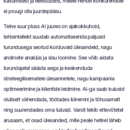
käitumisest ja eelistustest, millele nende konkurentidel
ei pruugi olla juurdepääsu.
Teine suur pluss AI juures on ajakokkuhoid,
tehisintellekt suudab automatiseerida paljusid
turundusega seotud korduvaid ülesandeid, nagu
andmete analüüs ja sisu loomine. See võib aidata
turundajatel säästa aega ja keskenduda
strateegilisematele ülesannetele, nagu kampaania
optimeerimine ja klientide leidmine. Ai-ga saab kulusid
oluliselt vähendada, töötades kiiremini ja tõhusamalt
ning suurendades oma tulusid. Varsti tekib ettevõtetel
arusaam, et osad ülesanded, mille peale hetkel läheb