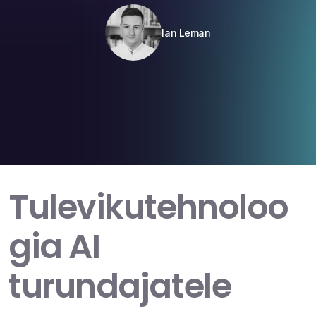
Ian Leman
Tulevikutehnoloo
gia AI
turundajatele