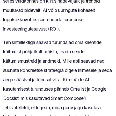
selles valdkonnas on kiirus hädavajalik ja
trendid
muutuvad pidevalt. AI võib uuringute kohaselt
lõppkokkuvõttes suurendada turunduse
investeeringutasuvust (ROI).
Tehisintellektiga saavad turundajad oma klientide
käitumist põhjalikult mõista, teada nende
käitumismustreid ja andmeid. Mille abil saavad nad
suunata konkreetse strateegia õigele inimesele ja seda
aega säästval ja tõhusal viisil. Kiire näide AI
kasutamisest turunduses pärineb Gmailist ja Google
Docsist, mis kasutavad Smart Compose’i
tehisintellekti, et lugeda, mida parasjagu kasutaja