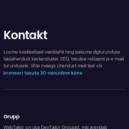
Kontakt
Loome kvaliteetseid veebilehti ning pakume digturunduse
täislahendust keskendudes SEO, tasulise reklaami ja e-maili
turundusele. Võta meiega ühendust meili teel või
broneeri tasuta 30-minutiline kõne
Grupp
WebTailor on osa
DevTailor
Groupist, mis arendab