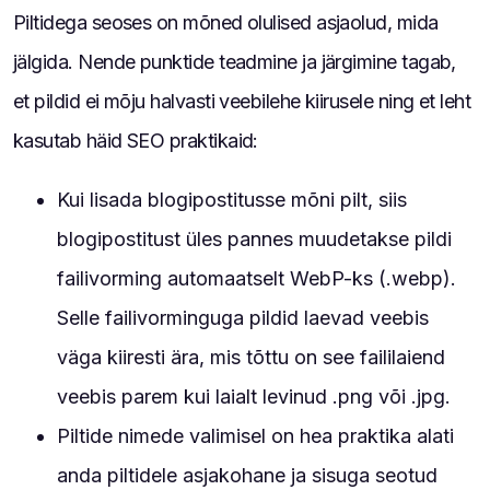
Piltidega seoses on mõned olulised asjaolud, mida
jälgida. Nende punktide teadmine ja järgimine tagab,
et pildid ei mõju halvasti veebilehe kiirusele ning et leht
kasutab häid SEO praktikaid:
Kui lisada blogipostitusse mõni pilt, siis
blogipostitust üles pannes muudetakse pildi
failivorming automaatselt WebP-ks (.webp).
Selle failivorminguga pildid laevad veebis
väga kiiresti ära, mis tõttu on see faililaiend
veebis parem kui laialt levinud .png või .jpg.
Piltide nimede valimisel on hea praktika alati
anda piltidele asjakohane ja sisuga seotud