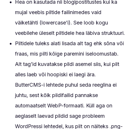
Hea on kasutada nii blogipostitustes kui ka
mujal veebis piltide failinimedes vaid
väiketähti (lowercase’i). See loob kogu
veebilehe üleselt piltidele hea läbiva struktuuri.
Piltidele tuleks alati lisada alt tag ehk sõna või
fraas, mis pilti kõige paremini iseloomustab.
Alt tag’id kuvatakse pildi asemel siis, kui pilt
alles laeb või hoopiski ei laegi ära.
ButterCMS-i lehtede puhul seda reeglina ei
juhtu, sest kõik pildifailid pannakse
automaatselt WebP-formaati. Küll aga on
aeglaselt laevad pildid sage probleem
WordPressi lehtedel, kus pilt on näiteks .png-