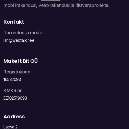
mobiilirakendusi, veebirakendusi ja riistvaraprojekte.
Kontakt
Turundus ja müük
ian@webtailor.ee
Make It Bit OÜ
Registrikood
16532093
KMKR nr
EE102519693
Aadress
Laeva 2