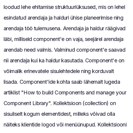
loodud lehe ehitamise struktuuriüksused, mis on lehel
esindatud arendaja ja halduri ühise planeerimise ning
arendaja töö tulemusena. Arendaja ja haldur räägivad
läbi, milliseid component'e on vaja, seejärel arendaja
arendab need valmis. Valminud component'e saavad
nii arendaja kui ka haldur kasutada. Component'e on
võimalik erinevatele sisulehtedele ning korduvalt
lisada. Component'ide kohta saab lähemalt lugeda
artiklist "How to build Components and manage your
Component Library". Kollektsioon (collection) on
sisuliselt kogum elementidest, milleks võivad olla
näiteks klientide logod või menüünupud. Kollektsiooni