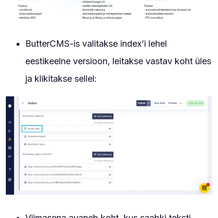
ButterCMS-is valitakse index’i lehel
eestikeelne versioon, leitakse vastav koht üles
ja klikitakse sellel:
Viimasena avaneb koht, kus saabki teksti