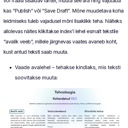
või fraasi sisaldav lahter, muuta see ära ning vajutada
kas “Publish” või “Save Draft”. Mõne muudetava koha
leidmiseks tuleb vajadusel mõni lisaklikk teha. Näiteks
allolevas näites klikitakse index’i lehel esmalt tekstile
“avalik veeb”, millele järgnevas vaates avaneb koht,
kust antud teksti saab muuta.
Vaade avalehel – tehakse kindlaks, mis teksti
soovitakse muuta: