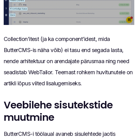
Collection’itest (ja ka component’idest, mida
ButterCMS-is näha võib) ei tasu end segada lasta,
nende arhitektuur on arendajate pärusmaa ning need
seadistab WebTailor. Teemast rohkem huvitunutele on
artikli lõpus viited lisalugemiseks.
Veebilehe sisutekstide
muutmine
ButterCMS-i töölaual avaneb sisulehtede jaotis