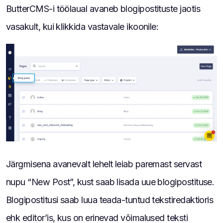
ButterCMS-i töölaual avaneb blogipostituste jaotis
vasakult, kui klikkida vastavale ikoonile:
Järgmisena avanevalt lehelt leiab paremast servast
nupu “New Post”, kust saab lisada uue blogipostituse.
Blogipostitusi saab luua teada-tuntud tekstiredaktioris
ehk editor’is, kus on erinevad võimalused teksti