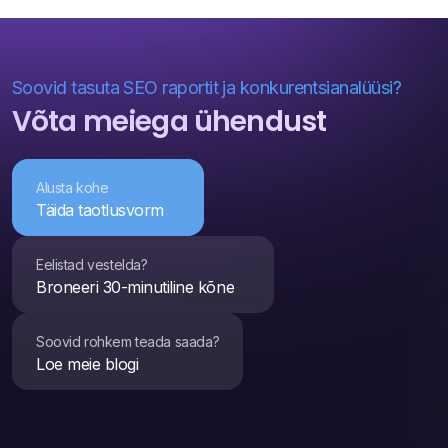
Soovid tasuta SEO raportit ja konkurentsianalüüsi?
Võta meiega ühendust
Alusta kohe
Täida taotlusvorm
Eelistad vestelda?
Broneeri 30-minutiline kõne
Soovid rohkem teada saada?
Loe meie blogi